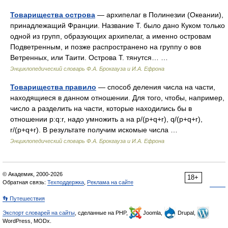
Товарищества острова
— архипелаг в Полинезии (Океании),
принадлежащий Франции. Название Т. было дано Куком только
одной из групп, образующих архипелаг, а именно островам
Подветренным, и позже распространено на группу о вов
Ветренных, или Таити. Острова Т. тянутся… …
Энциклопедический словарь Ф.А. Брокгауза и И.А. Ефрона
Товарищества правило
— способ деления числа на части,
находящиеся в данном отношении. Для того, чтобы, например,
число a разделить на части, которые находились бы в
отношении p:q:r, надо умножить a на р/(p+q+r), q/(p+q+r),
r/(p+q+r). В результате получим искомые числа …
Энциклопедический словарь Ф.А. Брокгауза и И.А. Ефрона
© Академик, 2000-2026
18+
Обратная связь:
Техподдержка
,
Реклама на сайте
👣 Путешествия
Экспорт словарей на сайты
, сделанные на PHP,
Joomla,
Drupal,
WordPress, MODx.