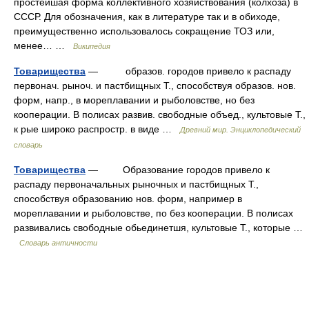
простейшая форма коллективного хозяйствования (колхоза) в
СССР. Для обозначения, как в литературе так и в обиходе,
преимущественно использовалось сокращение ТОЗ или,
менее… …
Википедия
Товарищества
— образов. городов привело к распаду
первонач. рыноч. и пастбищных Т., способствуя образов. нов.
форм, напр., в мореплавании и рыболовстве, но без
кооперации. В полисах развив. свободные объед., культовые Т.,
к рые широко распростр. в виде …
Древний мир. Энциклопедический
словарь
Товарищества
— Образование городов привело к
распаду первоначальных рыночных и пастбищных Т.,
способствуя образованию нов. форм, например в
мореплавании и рыболовстве, по без кооперации. В полисах
развивались свободные обьединетшя, культовые Т., которые …
Словарь античности